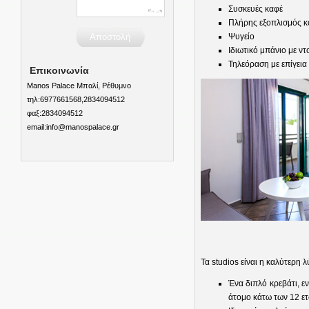
Συσκευές καφέ
Πλήρης εξοπλισμός κ
Ψυγείο
Ιδιωτικό μπάνιο με ντ
Τηλεόραση με επίγεια
Επικοινωνία
Manos Palace Μπαλί, Ρέθυμνο
τηλ:6977661568,2834094512
φαξ:2834094512
email:info@manospalace.gr
Τα studios είναι η καλύτερη 
Ένα διπλό κρεβάτι, ε
άτομο κάτω των 12 ε