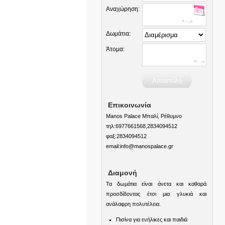
Αναχώρηση:
Δωμάτια:
Άτομα:
Επικοινωνία
Manos Palace Μπαλί, Ρέθυμνο
τηλ:6977661568,2834094512
φαξ:2834094512
email:info@manospalace.gr
Διαμονή
Τα δωμάτια είναι άνετα και καθαρά
προσδίδοντας έτσι μια γλυκιά και
ανάλαφρη πολυτέλεια.
Πισίνα για ενήλικες και παιδιά