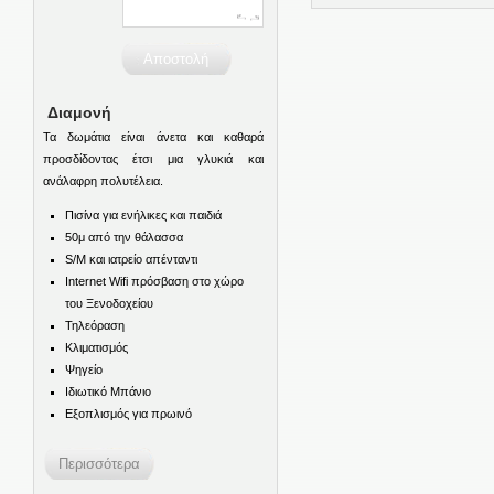
Διαμονή
Τα δωμάτια είναι άνετα και καθαρά
προσδίδοντας έτσι μια γλυκιά και
ανάλαφρη πολυτέλεια.
Πισίνα για ενήλικες και παιδιά
50μ από την θάλασσα
S/M και ιατρείο απένταντι
Internet Wifi πρόσβαση στο χώρο
του Ξενοδοχείου
Τηλεόραση
Κλιματισμός
Ψηγείο
Ιδιωτικό Μπάνιο
Εξοπλισμός για πρωινό